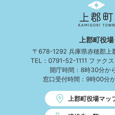
上
郡
町
KAMIGORI
上郡町役場
TOWN
〒678-1292 兵庫県赤穂郡
TEL：0791-52-1111 ファクス
開庁時間：8時30分から
窓口受付時間：9時00分か
上郡町役場マッ