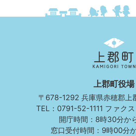
上
郡
町
KAMIGORI
上郡町役場
TOWN
〒678-1292 兵庫県赤穂郡
TEL：0791-52-
開庁時間：8時30分から
窓口受付時間：9時00分か