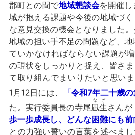
郡町との間で
地域懇談会
を開催し
域が抱える課題や今後の地域づく
な意見交換の機会となりました。
地域の担い手不足の問題など、地
ていかなければならない課題が増
の現状をしっかりと捉え、皆さま
て取り組んでまいりたいと思いま
1月12日には、
「令和7年二十歳の
な
ぎ
た。実行委員長の寺尾
凪
生
さんが
歩一歩成長し、どんな困難にも前
との力強い誓いの言葉を述べまし