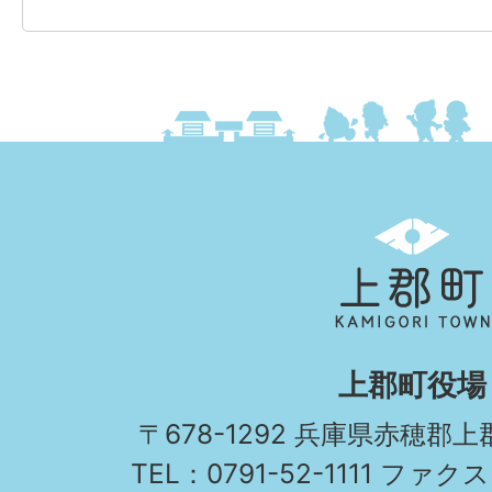
上
郡
町
KAMIGORI
上郡町役場
TOWN
〒678-1292 兵庫県赤穂郡
TEL：0791-52-1111 ファクス