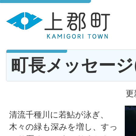
町長メッセージ(R4
更
清流千種川に若鮎が泳ぎ、
木々の緑も深みを増し、すっ