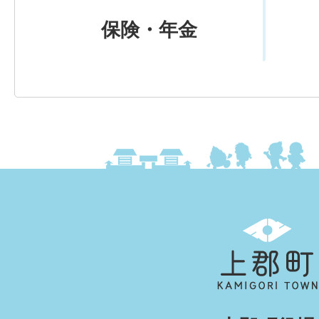
保険・年金
上
郡
町
KAMIGORI