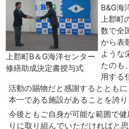
B&G
上郡町
数で全国
から表
ような
上郡町B＆G海洋センター
たのも
修繕助成決定書授与式
用する
活動の賜物だと感謝するとともに
本一である施設があることを誇り
今後ともご自身が可能な範囲で健
りに取り組んでいただければと思