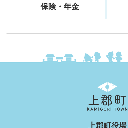
保険・年金
上
郡
町
KAMIGORI
上郡町役場