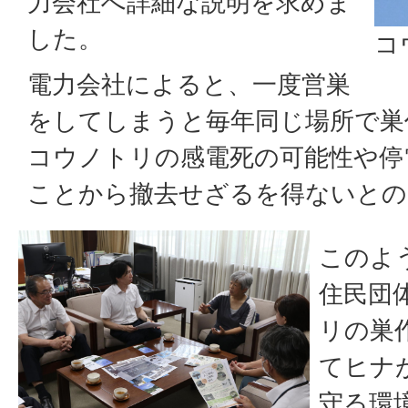
力会社へ詳細な説明を求めま
した。
コ
電力会社によると、一度営巣
をしてしまうと毎年同じ場所で巣
コウノトリの感電死の可能性や停
ことから撤去せざるを得ないとの
このよ
住民団
リの巣
てヒナ
守る環