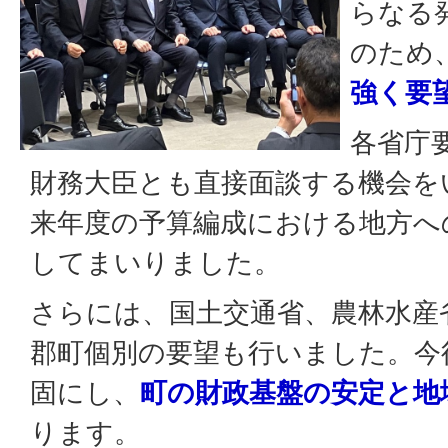
らなる
のため
強く要
各省庁
財務大臣とも直接面談する機会を
来年度の予算編成における地方へ
してまいりました。
さらには、国土交通省、農林水産
郡町個別の要望も行いました。今
固にし、
町の財政基盤の安定と地
ります。