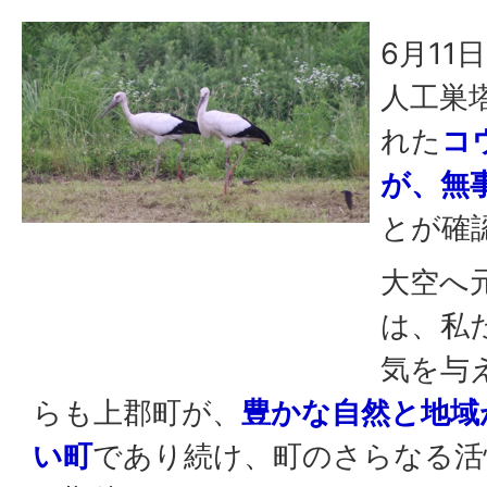
6月1
人工巣
れた
コ
が、無
とが確
大空へ
は、私
気を与
らも上郡町が、
豊かな自然と地域
い町
であり続け、町のさらなる活