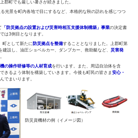
上郡町でも厳しい暑さが続きました。
取る光景を町内各地で目にするなど、本格的な秋の訪れを感じつつ
て
「防災拠点の設置および災害時相互支援体制構築」事業
の決定書
では3例目となります。
、町として新たに
防災拠点を整備
することとなりました。上郡町第
を建設し、油圧ショベルカー、ダンプカー、救助艇など、
災害発
。
機の操作研修等の人材育成
を行います。また、周辺自治体を含
できるよう体制を構築していきます。今後も町民の皆さま
安心・
んでまいります。
防災資機材の例（イメージ図）