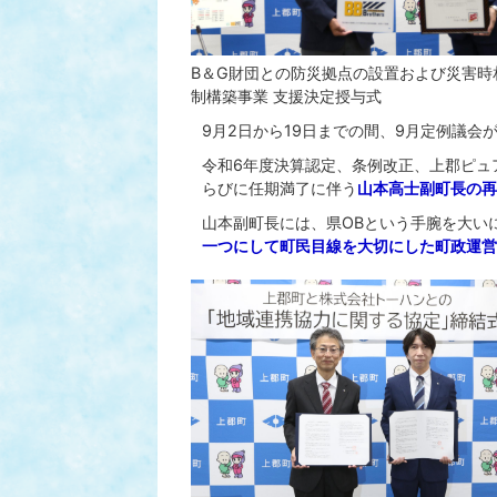
B＆G財団との防災拠点の設置および災害時
制構築事業 支援決定授与式
9月2日から19日までの間、9月定例議会
令和6年度決算認定、条例改正、上郡ピュ
らびに任期満了に伴う
山本高士副町長の再
山本副町長には、県OBという手腕を大い
一つにして町民目線を大切にした町政運営