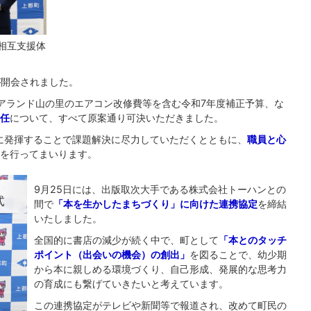
相互支援体
が開会されました。
アランド山の里のエアコン改修費等を含む令和7年度補正予算、な
任
について、すべて原案通り可決いただきました。
に発揮することで課題解決に尽力していただくとともに、
職員と心
を行ってまいります。
9月25日には、出版取次大手である株式会社トーハンとの
間で
「本を生かしたまちづくり」に向けた連携協定
を締結
いたしました。
全国的に書店の減少が続く中で、町として
「本とのタッチ
ポイント（出会いの機会）の創出」
を図ることで、幼少期
から本に親しめる環境づくり、自己形成、発展的な思考力
の育成にも繋げていきたいと考えています。
この連携協定がテレビや新聞等で報道され、改めて町民の