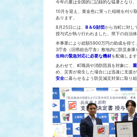
今年の夏は全国的に記録的な猛暑となり、
10月を迎え、黄金色に実った稲穂を刈り
あります。
8月25日には、
B＆G財団
から当町に対し
授与式が執り行われました。県下の自治体
本事業により総額5900万円の助成を得て
3庁舎（旧県総合庁舎）敷地内に防災倉庫
生時の緊急対応に必要な機材
を配備します
あわせて、町職員や消防団員を対象に、
重
め、災害が発生した場合には迅速に支援が
安全
に暮らせるよう防災減災対策に取り組