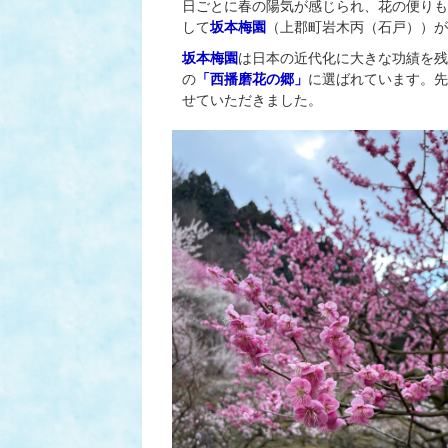
日ごとに春の陽気が感じられ、花の便りも
して
坂本梅園
（上郡町岩木丙（石戸））が
坂本梅園
は日本の近代化に大きな功績を残
の
「西播磨花の郷」
に選ばれています。先
せていただきました。