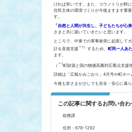
ければ幸いです。また、コウノトリが餌に
住民主体の環境づくりが今後ますます重要
す。
「自然と人間が共生し、子どもたちが心身
さまと共に築いていきたいと思います。
ところで、中東での軍事衝突に起因してガ
＊1）
計を直接支援
するため、
町民一人あた
ます。
＊1
（
町財源と国の物価高騰対応重点支援
詳細は「広報かみごおり」4月号や町ホー
今後も皆さまが少しでも安全・安心に暮ら
この記事に関するお問い合わ
総務課
住所：678-1292