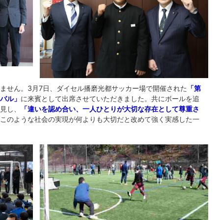
ません。3月7日、ダイセル播磨光都サッカー場で開催された
「第
ィバル」
に来賓として出席させていただきました。共にボールを追
見し、
「違いを認め合い、一人ひとりが大切な存在として尊重さ
このような社会の実現が何よりも大切だと改めて強く実感した一