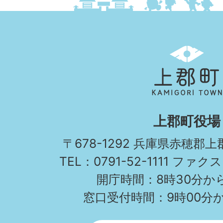
上
郡
町
KAMIGORI
上郡町役場
TOWN
〒678-1292 兵庫県赤穂郡
TEL：0791-52-1111 ファクス
開庁時間：8時30分から
窓口受付時間：9時00分か