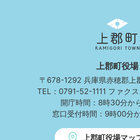
上
郡
町
KAMIGORI
上郡町役場
TOWN
〒678-1292 兵庫県赤穂郡
TEL：0791-52-1111 ファクス
開庁時間：8時30分から
窓口受付時間：9時00分か
上郡町役場マッ