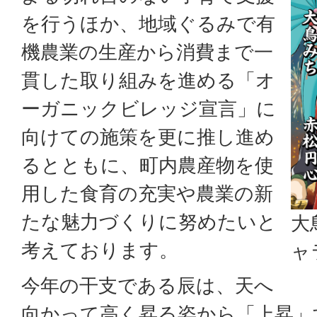
を行うほか、地域ぐるみで有
機農業の生産から消費まで一
貫した取り組みを進める「オ
ーガニックビレッジ宣言」に
向けての施策を更に推し進め
るとともに、町内農産物を使
用した食育の充実や農業の新
たな魅力づくりに努めたいと
大
考えております。
ャ
今年の干支である辰は、天へ
向かって高く昇る姿から「上昇」