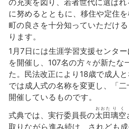
の充実を図り、若者世代に選ばれ
に努めるとともに、移住や定住を
町の良さを十分知っていただける
ります。
1月7日には生涯学習支援センタ
を開催し、107名の方々が新たな
た。民法改正により18歳で成人
では成人式の名称を変更し、「二
開催しているものです。
おおた
りく
式典では、実行委員長の
太田
璃空
取りながら進み続け、されども成