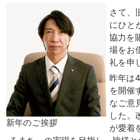
さて、
にひと
協力を
場をお
礼を申
昨年は
を開催
なご意
した。
新年のご挨拶
が愛着