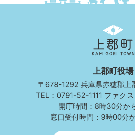
上
郡
町
KAMIGORI
上郡町役場
TOWN
〒678-1292 兵庫県赤穂郡
TEL：0791-52-1111 ファクス
開庁時間：8時30分から
窓口受付時間：9時00分か