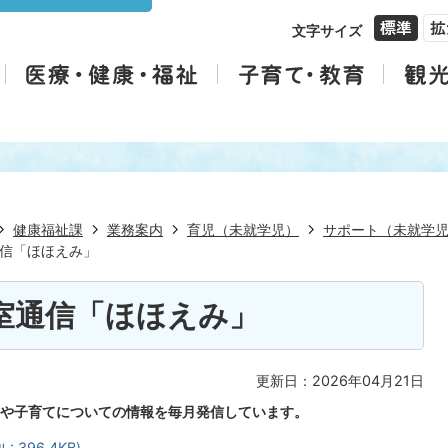
文字サイズ
健康福祉課
業務案内
育児（未就学児）
サポート（未就学
信「ほほえみ」
室通信「ほほえみ」
更新日：2026年04月21日
や子育てについての情報を毎月発信しています。
396.4KB)