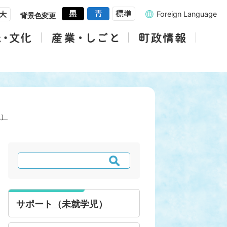
Foreign Language
背景色変更
児）
検
索
サポート（未就学児）