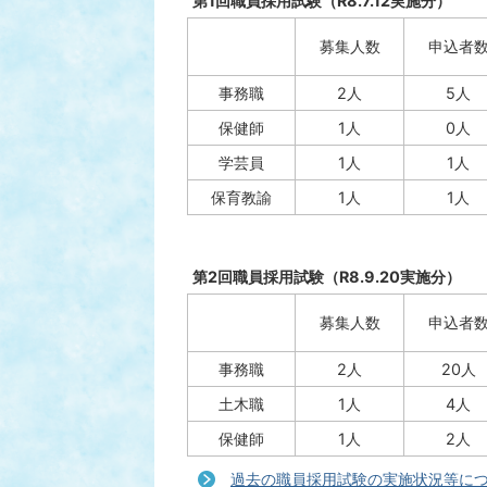
第1回職員採用試験（R8.7.12実施分）
募集人数
申込者
事務職
2人
5人
保健師
1人
0人
学芸員
1人
1人
保育教諭
1人
1人
第2回職員採用試験（R8.9.20実施分）
募集人数
申込者
事務職
2人
20人
土木職
1人
4人
保健師
1人
2人
過去の職員採用試験の実施状況等に