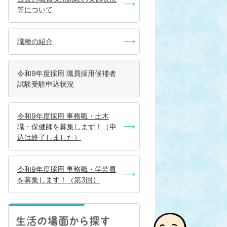
等について
職種の紹介
令和9年度採用 職員採用候補者
試験受験申込状況
令和9年度採用 事務職・土木
職・保健師を募集します！（申
込は終了しました）
令和9年度採用 事務職・学芸員
を募集します！（第3回）