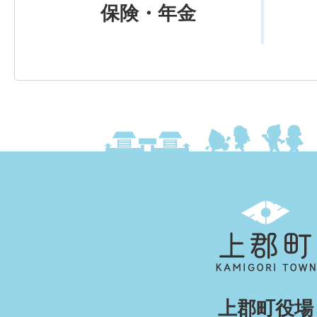
保険・年金
上
郡
町
KAMIGORI
上郡町役場