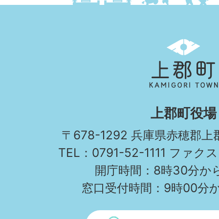
上
郡
町
KAMIGORI
上郡町役場
TOWN
〒678-1292 兵庫県赤穂郡
TEL：0791-52-1111 ファクス
開庁時間：8時30分から
窓口受付時間：9時00分か