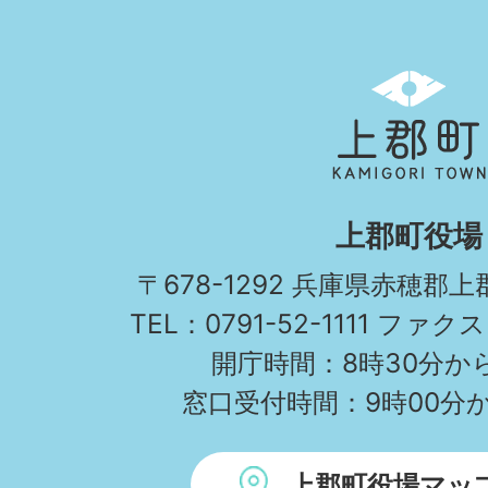
上
郡
町
KAMIGORI
上郡町役場
TOWN
〒678-1292 兵庫県赤穂郡
TEL：0791-52-1111 ファクス
開庁時間：8時30分から
窓口受付時間：9時00分か
上郡町役場マッ