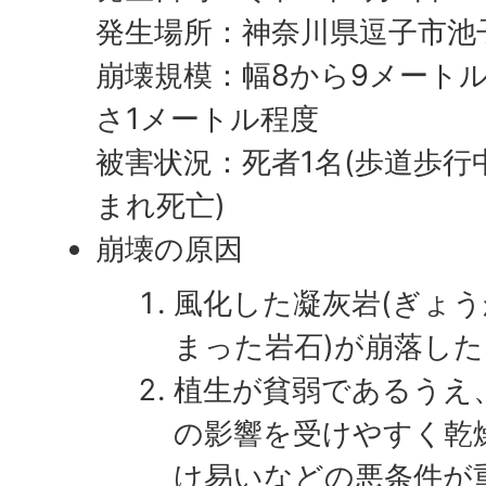
発生場所：神奈川県逗子市池
崩壊規模：幅8から9メート
さ1メートル程度
被害状況：死者1名(歩道歩
まれ死亡)
崩壊の原因
風化した凝灰岩(ぎょ
まった岩石)が崩落し
植生が貧弱であるうえ
の影響を受けやすく乾
け易いなどの悪条件が