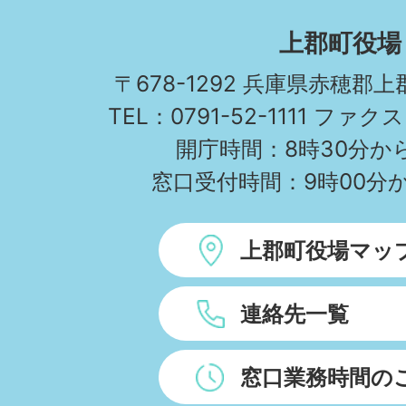
KAMIGORI
上郡町役場
TOWN
〒678-1292 兵庫県赤穂郡
TEL：0791-52-1111 ファクス
開庁時間：8時30分から
窓口受付時間：9時00分か
上郡町役場マッ
連絡先一覧
窓口業務時間の