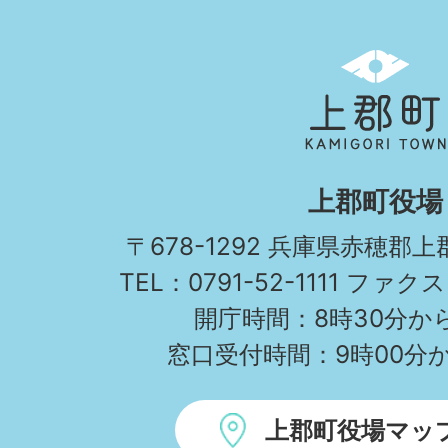
上
郡
町
KAMIGORI
上郡町役場
TOWN
〒678-1292 兵庫県赤穂郡
TEL：0791-52-1111 ファクス
開庁時間：8時30分から
窓口受付時間：9時00分か
上郡町役場マッ