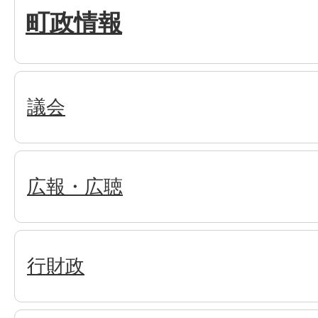
町政情報
議会
広報・広聴
行財政