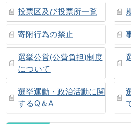
投票区及び投票所一覧
寄附行為の禁止
選挙公営(公費負担)制度
について
選挙運動・政治活動に関
するQ＆A