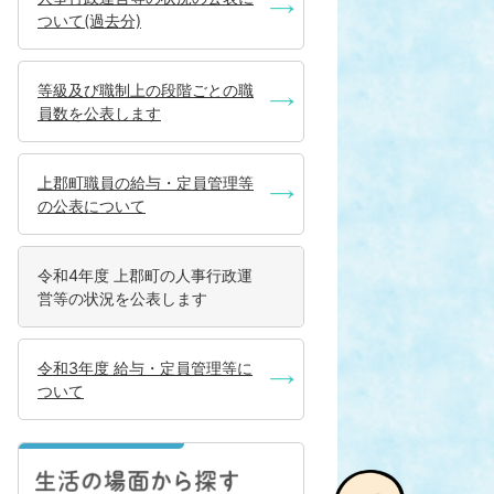
ついて(過去分)
等級及び職制上の段階ごとの職
員数を公表します
上郡町職員の給与・定員管理等
の公表について
令和4年度 上郡町の人事行政運
営等の状況を公表します
令和3年度 給与・定員管理等に
ついて