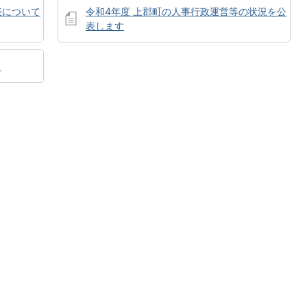
表について
令和4年度 上郡町の人事行政運営等の状況を公
表します
て