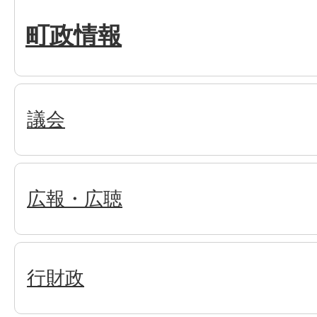
町政情報
議会
広報・広聴
行財政