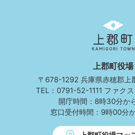
上
郡
町
KAMIGORI
上郡町役場
TOWN
〒678-1292 兵庫県赤穂郡
TEL：0791-52-1111 ファクス
開庁時間：8時30分から
窓口受付時間：9時00分か