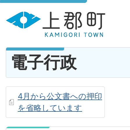
電子行政
4月から公文書への押印
を省略しています