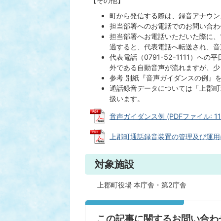
【その他】
町から発信する際は、録音アナウン
担当部署へのお電話でのお問い合わ
担当部署へお電話いただいた際に、
過すると、代表電話へ転送され、音
代表電話（0791-52-1111）へ
外である自動音声が流れますが、少
参考 別紙『音声ガイダンスの例』
通話録音データについては「上郡町
扱います。
音声ガイダンス例 (PDFファイル: 112
上郡町通話録音装置の管理及び運用に関す
対象施設
上郡町役場 本庁舎・第2庁舎
この記事に関するお問い合わ