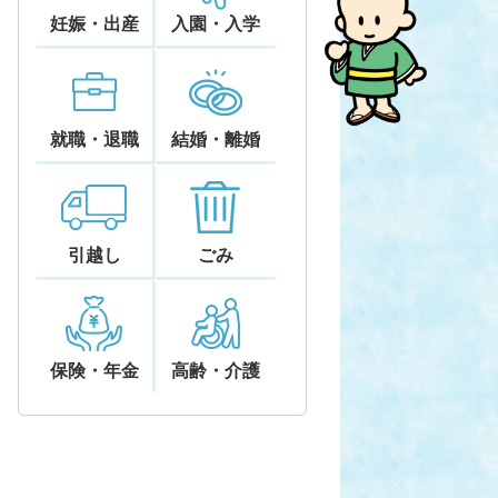
妊娠・出産
入園・入学
就職・退職
結婚・離婚
引越し
ごみ
保険・年金
高齢・介護