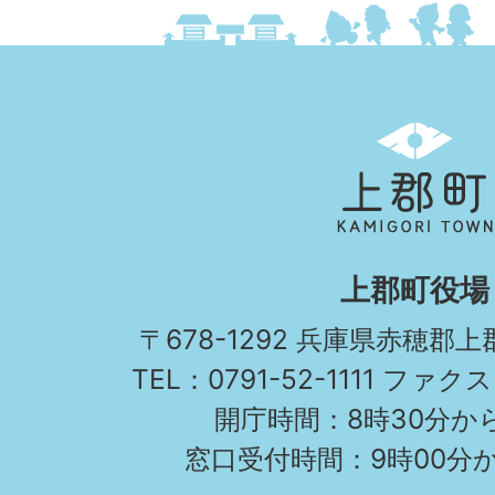
上
郡
町
KAMIGORI
上郡町役場
TOWN
〒678-1292 兵庫県赤穂郡
TEL：0791-52-1111 ファクス
開庁時間：8時30分から
窓口受付時間：9時00分か