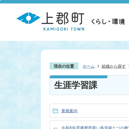
現在の位置
ホーム
組織から探す
生涯学習課
業務案内
令和8年度播磨西青い鳥学級たつの教