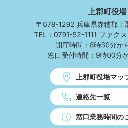
KAMIGORI
上郡町役場
TOWN
〒678-1292 兵庫県赤穂郡
TEL：0791-52-1111 ファクス
開庁時間：8時30分から
窓口受付時間：9時00分か
上郡町役場マッ
連絡先一覧
窓口業務時間の