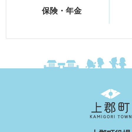
保険・年金
上
郡
町
KAMIGORI