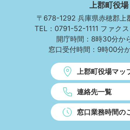
KAMIGORI
上郡町役場
TOWN
〒678-1292 兵庫県赤穂郡
TEL：0791-52-1111 ファクス
開庁時間：8時30分から
窓口受付時間：9時00分か
上郡町役場マッ
連絡先一覧
窓口業務時間の