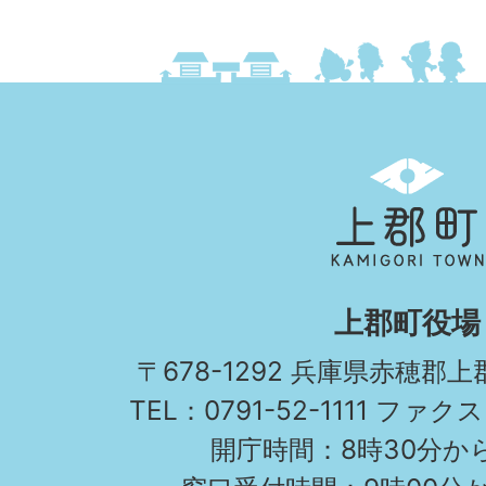
上
郡
町
KAMIGORI
上郡町役場
TOWN
〒678-1292 兵庫県赤穂郡
TEL：0791-52-1111 ファクス
開庁時間：8時30分から