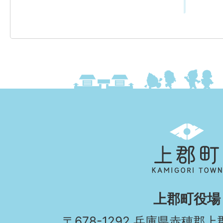
上
郡
町
KAMIGORI
上郡町役場
TOWN
〒678-1292 兵庫県赤穂郡