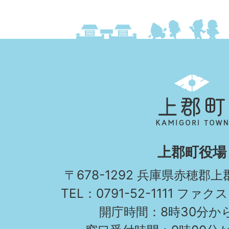
上
郡
町
KAMIGORI
上郡町役場
TOWN
〒678-1292 兵庫県赤穂郡
TEL：0791-52-1111 ファクス
開庁時間：8時30分から