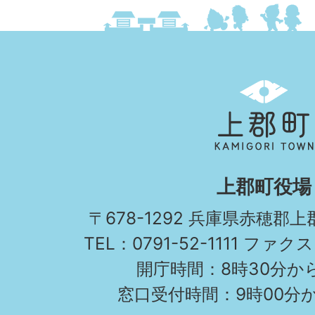
上
郡
町
KAMIGORI
上郡町役場
TOWN
〒678-1292 兵庫県赤穂郡
TEL：0791-52-1111 ファクス
開庁時間：8時30分から
窓口受付時間：9時00分か