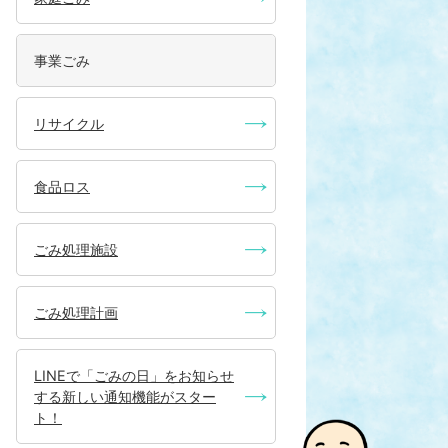
事業ごみ
リサイクル
食品ロス
ごみ処理施設
ごみ処理計画
LINEで「ごみの日」をお知らせ
する新しい通知機能がスター
ト！