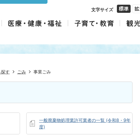
文字サイズ
ら探す
ごみ
事業ごみ
一般廃棄物処理業許可業者の一覧 (令和8・9年
度)