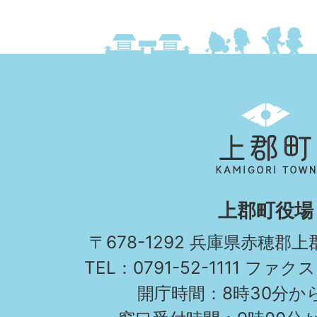
上
郡
町
KAMIGORI
上郡町役場
TOWN
〒678-1292 兵庫県赤穂郡
TEL：0791-52-1111 ファクス
開庁時間：8時30分から