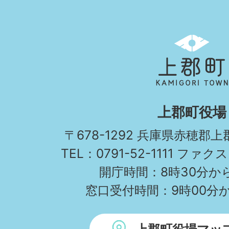
上
郡
町
KAMIGORI
上郡町役場
TOWN
〒678-1292 兵庫県赤穂郡
TEL：0791-52-1111 ファクス
開庁時間：8時30分から
窓口受付時間：9時00分か