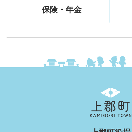
保険・年金
上
郡
町
KAMIGORI