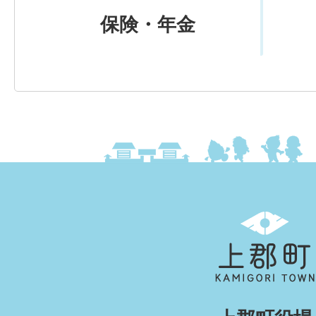
保険・年金
上
郡
町
KAMIGORI