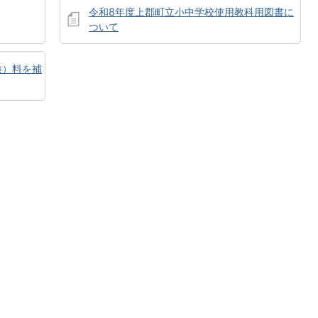
令和8年度上郡町立小中学校使用教科用図書に
ついて
検）料を補