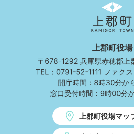
上
郡
町
KAMIGORI
上郡町役場
TOWN
〒678-1292 兵庫県赤穂郡
TEL：0791-52-1111 ファクス
開庁時間：8時30分から
窓口受付時間：9時00分か
上郡町役場マッ