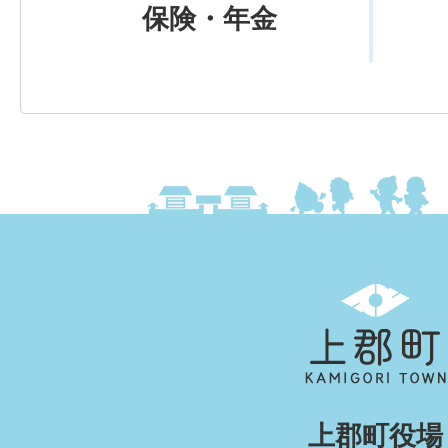
保険・年金
上
郡
町
KAMIGORI
上郡町役場