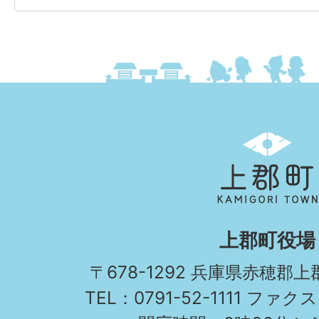
上
郡
町
KAMIGORI
上郡町役場
TOWN
〒678-1292 兵庫県赤穂郡
TEL：0791-52-1111 ファクス