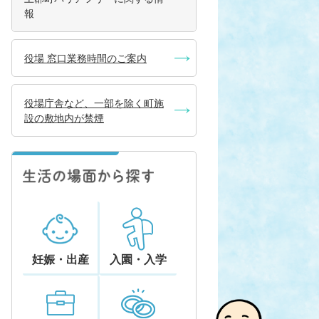
報
役場 窓口業務時間のご案内
役場庁舎など、一部を除く町施
設の敷地内が禁煙
妊娠・出産
入園・入学