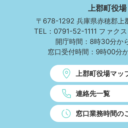
KAMIGORI
上郡町役場
TOWN
〒678-1292 兵庫県赤穂郡
TEL：0791-52-1111 ファクス
開庁時間：8時30分から
窓口受付時間：9時00分か
上郡町役場マッ
連絡先一覧
窓口業務時間の