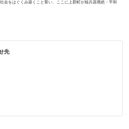
社会をはぐくみ築くこと誓い、ここに上郡町が核兵器廃絶・平和
せ先