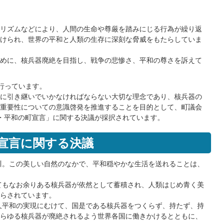
リズムなどにより、人間の生命や尊厳を踏みにじる行為が繰り返
けられ、世界の平和と人類の生存に深刻な脅威をもたらしていま
めに、核兵器廃絶を目指し、戦争の悲惨さ、平和の尊さを訴えて
行っています。
に引き継いでいかなければならない大切な理念であり、核兵器の
重要性についての意識啓発を推進することを目的として、町議会
絶・平和の町宣言」に関する決議が採択されています。
宣言に関する決議
川。この美しい自然のなかで、平和穏やかな生活を送れることは、
てもなお余りある核兵器が依然として蓄積され、人類はじめ青く美
らされています。
久平和の実現にむけて、国是である核兵器をつくらず、持たず、持
らゆる核兵器が廃絶されるよう世界各国に働きかけるとともに、