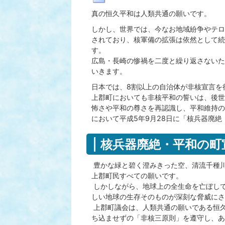
真の恒久平和は人類共通の願いです。
しかし、世界では、今なお地域紛争やテロ
されており、核軍備の拡張は依然として続
す。
広島・長崎の惨禍を二度と繰り返さないた
いきます。
日本では、8割以上の自治体が非核宣言を
上郡町においても非核平和の誓いは、後世
怖さや平和の尊さを再認識し、平和維持の
において平成5年9月28日に「核兵器廃
核兵器廃絶・平和の町
豊かな緑と碧く澄みきった空、清流千種
上郡町民すべての願いです。
しかしながら、地球上の全生命を亡ぼし
しい地球の生存そのものが深刻な脅威にさ
上郡町議会は、人類共通の願いである恒
ち込ませずの「非核三原則」を遵守し、あ