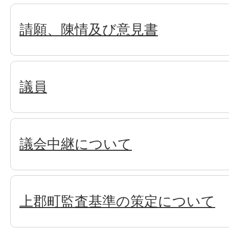
請願、陳情及び意見書
議員
議会中継について
上郡町監査基準の策定について