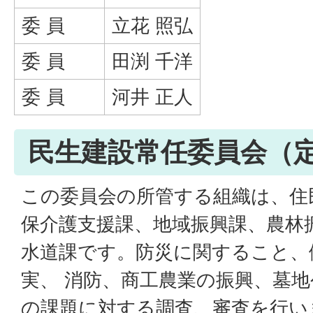
委 員
立花 照弘
委 員
田渕 千洋
委 員
河井 正人
民生建設常任委員会（
この委員会の所管する組織は、住
保介護支援課、地域振興課、農林
水道課です。防災に関すること、
実、 消防、商工農業の振興、墓
の課題に対する調査、審査を行い