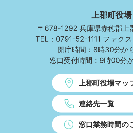
KAMIGORI
上郡町役場
TOWN
〒678-1292 兵庫県赤穂郡
TEL：0791-52-1111 ファクス
開庁時間：8時30分から
窓口受付時間：9時00分か
上郡町役場マッ
連絡先一覧
窓口業務時間の