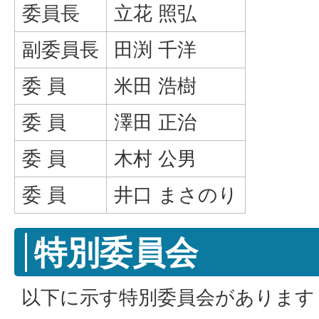
委員長
立花 照弘
副委員長
田渕 千洋
委 員
米田 浩樹
委 員
澤田 正治
委 員
木村 公男
委 員
井口 まさのり
特別委員会
以下に示す特別委員会があります