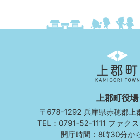
上
郡
町
KAMIGORI
上郡町役場
TOWN
〒678-1292 兵庫県赤穂郡
TEL：0791-52-1111 ファクス
開庁時間：8時30分から