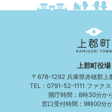
上
郡
町
KAMIGORI
上郡町役場
TOWN
〒678-1292 兵庫県赤穂郡
TEL：0791-52-1111 ファクス
開庁時間：8時30分から
窓口受付時間：9時00分か