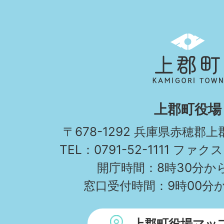
上
郡
町
KAMIGORI
上郡町役場
TOWN
〒678-1292 兵庫県赤穂郡
TEL：0791-52-1111 ファクス
開庁時間：8時30分から
窓口受付時間：9時00分か
上郡町役場マッ