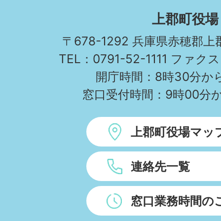
KAMIGORI
上郡町役場
TOWN
〒678-1292 兵庫県赤穂郡
TEL：0791-52-1111 ファクス
開庁時間：8時30分から
窓口受付時間：9時00分か
上郡町役場マッ
連絡先一覧
窓口業務時間の